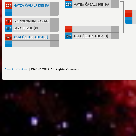
234
MATEA ČAGALJ (OBI KAŠ)
234
MATEA ČAGALJ (OBI KAŠ)
151
IRIS SOLOMUN (KAKATO)
484
LARA FUZUL (#)
596
ASJA ČELAR (AT05101)
596
ASJA ČELAR (AT05101)
About
|
Contact
| CRC © 2026 All Rights Reserved