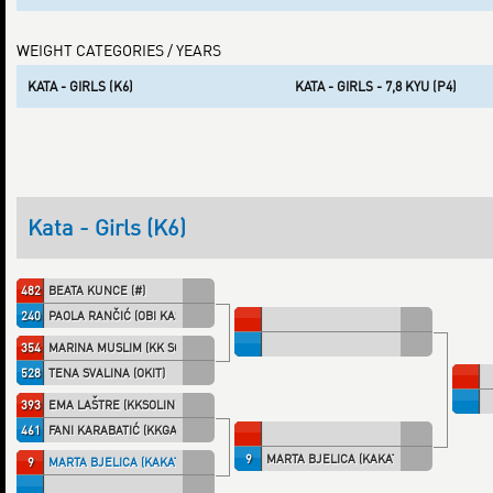
WEIGHT CATEGORIES / YEARS
KATA - GIRLS (K6)
KATA - GIRLS - 7,8 KYU (P4)
Kata - Girls (K6)
482
BEATA KUNCE (#)
240
PAOLA RANČIĆ (OBI KAŠ)
354
MARINA MUSLIM (KK SOKO)
528
TENA SVALINA (OKIT)
393
EMA LAŠTRE (KKSOLIN)
461
FANI KARABATIĆ (KKGALEB)
9
MARTA BJELICA (KAKATO)
9
MARTA BJELICA (KAKATO)