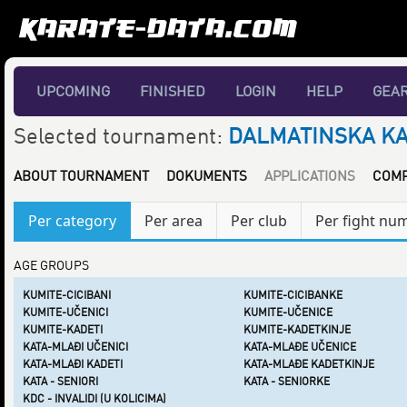
UPCOMING
FINISHED
LOGIN
HELP
GEA
Selected tournament:
DALMATINSKA KAR
ABOUT TOURNAMENT
DOKUMENTS
APPLICATIONS
COMP
Per category
Per area
Per club
Per fight nu
AGE GROUPS
KUMITE-CICIBANI
KUMITE-CICIBANKE
KUMITE-UČENICI
KUMITE-UČENICE
KUMITE-KADETI
KUMITE-KADETKINJE
KATA-MLAĐI UČENICI
KATA-MLAĐE UČENICE
KATA-MLAĐI KADETI
KATA-MLAĐE KADETKINJE
KATA - SENIORI
KATA - SENIORKE
KDC - INVALIDI (U KOLICIMA)