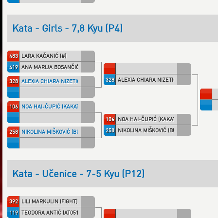
Kata - Girls - 7,8 Kyu (P4)
483
LARA KAČANIĆ (#)
419
ANA MARIJA BOSANČIĆ (KKSOLIN)
328
ALEXIA CHIARA NIZETICH (BUSHI)
328
ALEXIA CHIARA NIZETICH (BUSHI)
106
NOA HAI-ČUPIĆ (KAKATO)
106
NOA HAI-ČUPIĆ (KAKATO)
258
NIKOLINA MIŠKOVIĆ (BUSHI)
258
NIKOLINA MIŠKOVIĆ (BUSHI)
Kata - Učenice - 7-5 Kyu (P12)
392
LILI MARKULIN (FIGHT)
119
TEODORA ANTIĆ (AT05101)